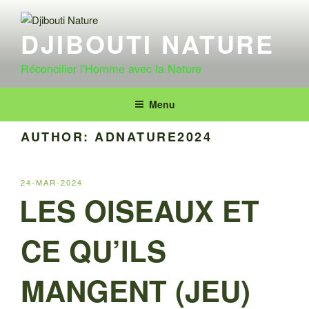
Aller
au
DJIBOUTI NATURE
contenu
principal
Réconcilier l'Homme avec la Nature
Menu
AUTHOR:
ADNATURE2024
PUBLIÉ
24-MAR-2024
LE
LES OISEAUX ET
CE QU’ILS
MANGENT (JEU)