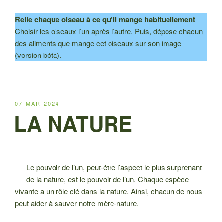
Relie chaque oiseau à ce qu’il mange habituellement
Choisir les oiseaux l’un après l’autre. Puis, dépose chacun
des aliments que mange cet oiseaux sur son image
(version béta).
PUBLIÉ
07-MAR-2024
LE
LA NATURE
Le pouvoir de l’un, peut-être l’aspect le plus surprenant
de la nature, est le pouvoir de l’un. Chaque espèce
vivante a un rôle clé dans la nature. Ainsi, chacun de nous
peut aider à sauver notre mère-nature.