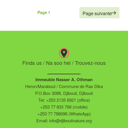
Posts
Page
1
Page suivante
pagination
Finds us / Na soo hel / Trouvez-nous
Immeuble Nasser A. Othman
Heron/Marabout / Commune de Ras Dika
P.O.Box 3088, Djibouti, Djibouti
Tel: +253 2135 6921 (office)
+253 77 833 768 (mobile)
+253 77 788096 (WhatsApp)
Email: info@djiboutinature.org
-