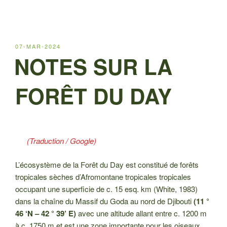
PUBLIÉ
07-MAR-2024
LE
NOTES SUR LA
FORÊT DU DAY
(Traduction / Google)
L’écosystème de la Forêt du Day est constitué de forêts
tropicales sèches d’Afromontane tropicales tropicales
occupant une superficie de c. 15 esq. km (White, 1983)
dans la chaîne du Massif du Goda au nord de Djibouti
(11 °
46 ‘N – 42 ° 39’ E)
avec une altitude allant entre c. 1200 m
à c. 1750 m et est une zone importante pour les oiseaux