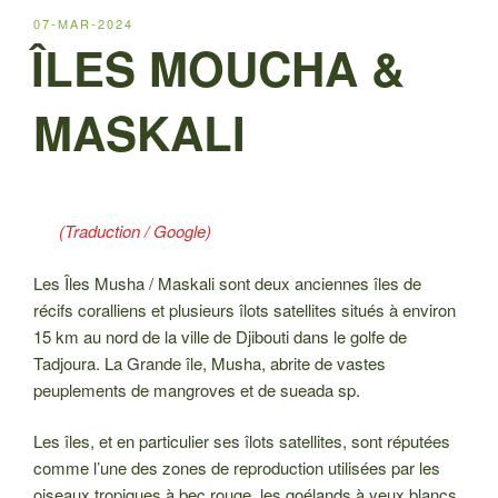
PUBLIÉ
07-MAR-2024
LE
ÎLES MOUCHA &
MASKALI
(Traduction / Google)
Les Îles Musha / Maskali sont deux anciennes îles de
récifs coralliens et plusieurs îlots satellites situés à environ
15 km au nord de la ville de Djibouti dans le golfe de
Tadjoura. La Grande île, Musha, abrite de vastes
peuplements de mangroves et de sueada sp.
Les îles, et en particulier ses îlots satellites, sont réputées
comme l’une des zones de reproduction utilisées par les
oiseaux tropiques à bec rouge, les goélands à yeux blancs,