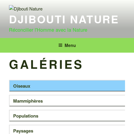
Aller
au
DJIBOUTI NATURE
contenu
principal
Réconcilier l'Homme avec la Nature
Menu
GALÉRIES
Oiseaux
Mammiphères
Populations
Paysages