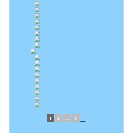
1
2
...
7
►