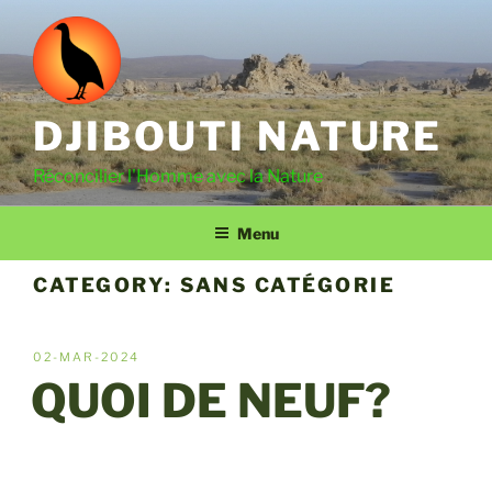
Aller
au
contenu
principal
DJIBOUTI NATURE
Réconcilier l'Homme avec la Nature
Menu
CATEGORY:
SANS CATÉGORIE
PUBLIÉ
02-MAR-2024
LE
QUOI DE NEUF?